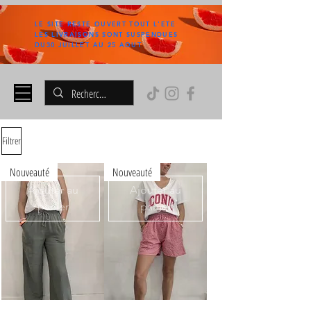
LE SITE RESTE OUVERT TOUT L'ETE
LES LIVRAISONS SONT SUSPENDUES
DU30 JUILLET AU 25 AOUT
Filtrer
Nouveauté
Nouveauté
Ajouter au
Ajouter au
panier
panier