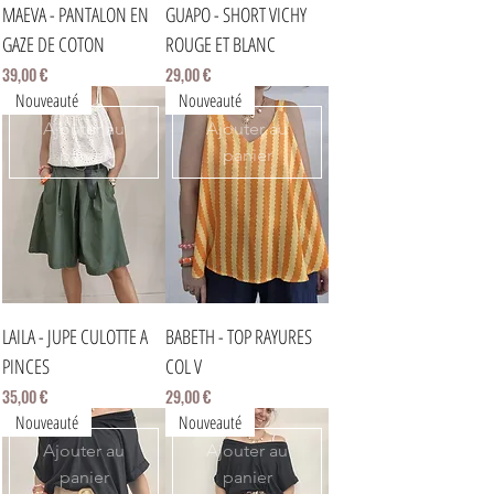
MAEVA - PANTALON EN
GUAPO - SHORT VICHY
GAZE DE COTON
ROUGE ET BLANC
Prix
Prix
39,00 €
29,00 €
Nouveauté
Nouveauté
Ajouter au
Ajouter au
panier
panier
LAILA - JUPE CULOTTE A
BABETH - TOP RAYURES
PINCES
COL V
Prix
Prix
35,00 €
29,00 €
Nouveauté
Nouveauté
Ajouter au
Ajouter au
panier
panier