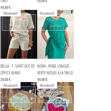
ITALY
Prix
59,00 €
Prix
49,00 €
Nouveauté
Nouveauté
Ajouter au
Ajouter au
panier
panier
BELLA - T- SHIRT OUT OF
NORA - ROBE LONGUE
OFFICE BLANC
VERTE NOUEE A LA TAILLE
Prix
Prix
39,00 €
49,00 €
Nouveauté
Nouveauté
Ajouter au
Ajouter au
panier
panier