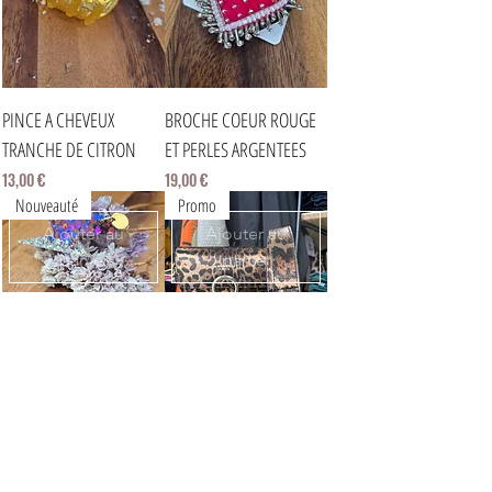
PINCE A CHEVEUX
BROCHE COEUR ROUGE
TRANCHE DE CITRON
ET PERLES ARGENTEES
Prix
Prix
13,00 €
19,00 €
Nouveauté
Promo
Ajouter au
Ajouter au
panier
panier
BOUCLES D’OREILLES
🇮🇹 JIM - SAC A MAIN
RÉSINE ÉCLAIRS ARGENT
Prix original
Prix promotionnel
149,00 €
74,50 €