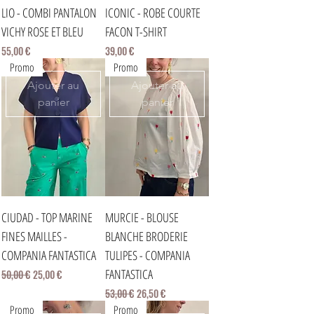
LIO - COMBI PANTALON
ICONIC - ROBE COURTE
VICHY ROSE ET BLEU
FACON T-SHIRT
Prix
Prix
55,00 €
39,00 €
Promo
Promo
Ajouter au
Ajouter au
panier
panier
CIUDAD - TOP MARINE
MURCIE - BLOUSE
FINES MAILLES -
BLANCHE BRODERIE
COMPANIA FANTASTICA
TULIPES - COMPANIA
FANTASTICA
Prix original
Prix promotionnel
50,00 €
25,00 €
Prix original
Prix promotionnel
53,00 €
26,50 €
Promo
Promo