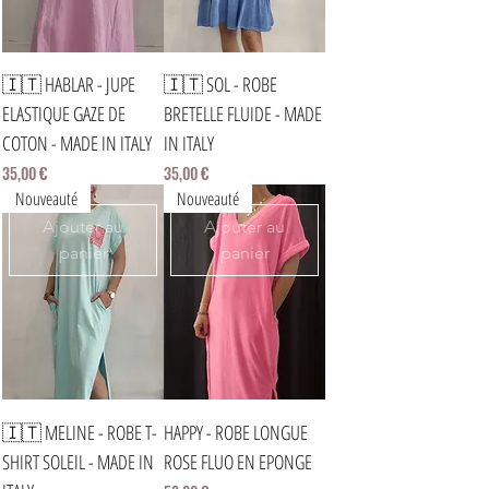
🇮🇹 HABLAR - JUPE
🇮🇹 SOL - ROBE
ELASTIQUE GAZE DE
BRETELLE FLUIDE - MADE
COTON - MADE IN ITALY
IN ITALY
Prix
Prix
35,00 €
35,00 €
Nouveauté
Nouveauté
Ajouter au
Ajouter au
panier
panier
🇮🇹 MELINE - ROBE T-
HAPPY - ROBE LONGUE
SHIRT SOLEIL - MADE IN
ROSE FLUO EN EPONGE