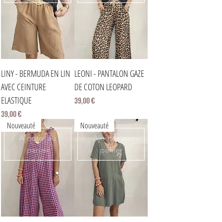
LINY - BERMUDA EN LIN
LEONI - PANTALON GAZE
AVEC CEINTURE
DE COTON LEOPARD
ELASTIQUE
Prix
39,00 €
Prix
39,00 €
Nouveauté
Nouveauté
Ajouter au
Ajouter au
panier
panier