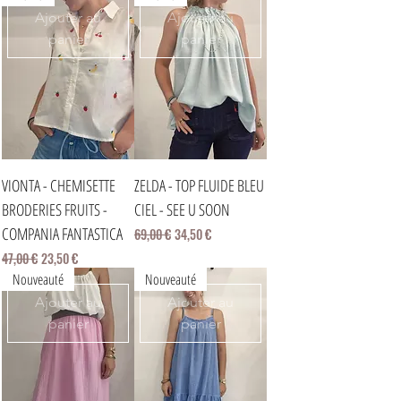
Ajouter au
Ajouter au
panier
panier
VIONTA - CHEMISETTE
ZELDA - TOP FLUIDE BLEU
BRODERIES FRUITS -
CIEL - SEE U SOON
COMPANIA FANTASTICA
Prix original
Prix promotionnel
69,00 €
34,50 €
Prix original
Prix promotionnel
47,00 €
23,50 €
Nouveauté
Nouveauté
Ajouter au
Ajouter au
panier
panier