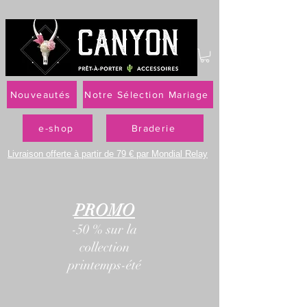
Nouveautés
Notre Sélection Mariage
e-shop
Braderie
Livraison offerte à partir de 79 € par Mondial Relay
PROMO
-50 % sur la
collection
printemps-été