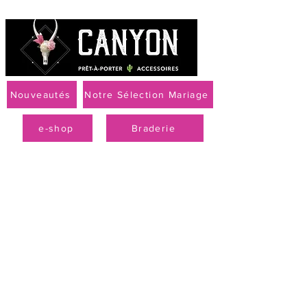
Nouveautés
Notre Sélection Mariage
e-shop
Braderie
Livraison offerte à partir de 79 € par Mondial Relay
PROMO
-50 % sur la
collection
printemps-été