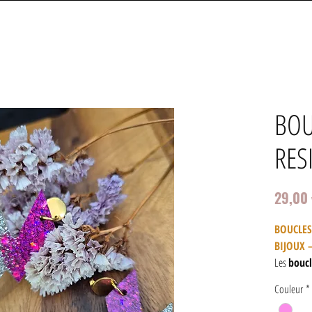
BOU
RES
29,00
BOUCLES
BIJOUX 
Les
boucl
Bijoux
so
Couleur
*
parfaites 