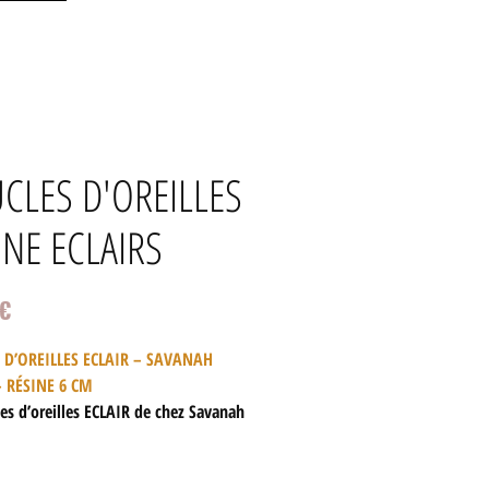
CLES D'OREILLES
INE ECLAIRS
Prix
 €
 D’OREILLES ECLAIR – SAVANAH
– RÉSINE 6 CM
es d’oreilles ECLAIR de chez Savanah
nt des pièces audacieuses et modernes,
pour apporter du caractère à vos looks. Avec