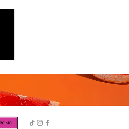
PROMO
-50 % sur la
collection
printemps-été
PROMO