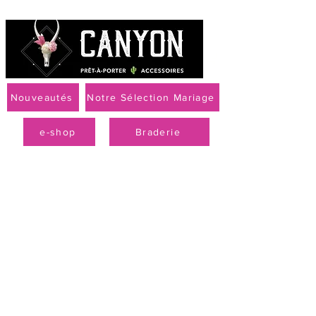
Nouveautés
Notre Sélection Mariage
e-shop
Braderie
Livraison offerte à partir de 79 € par Mondial Relay
PROMO
-50 % sur la
collection
printemps-été