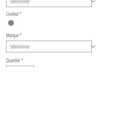
Couleur
*
Marque
*
Quantité
*
Ajouter au panier
Commander et payer
ROBE GRISE BRODERIES - ORFEO
Robe grise brodée à ceinture