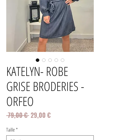
KATELYN- ROBE
GRISE BRODERIES -
ORFEO
Prix
Prix
 79,00 € 
29,00 €
original
promotionnel
Taille
*