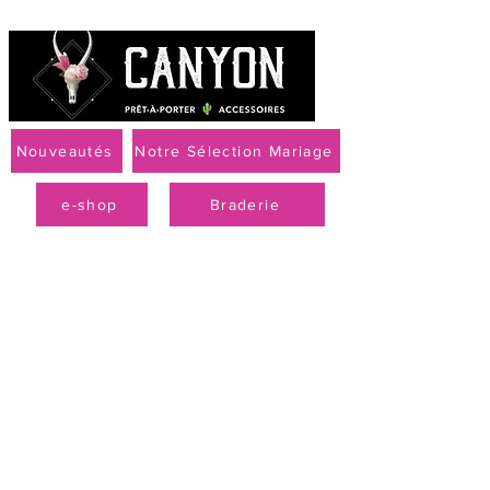
Nouveautés
Notre Sélection Mariage
e-shop
Braderie
Livraison offerte à partir de 79 € par Mondial Relay
PROMO
-50 % sur la
collection
printemps-été