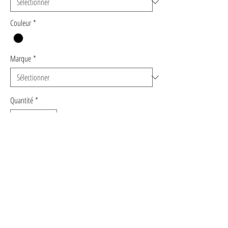
Couleur
*
Marque
*
Quantité
*
Ajouter au panier
Commander et payer
JEANS LARGE DROIT GRIS - MUSE
Optez pour l'élégance décontractée avec notre
jean