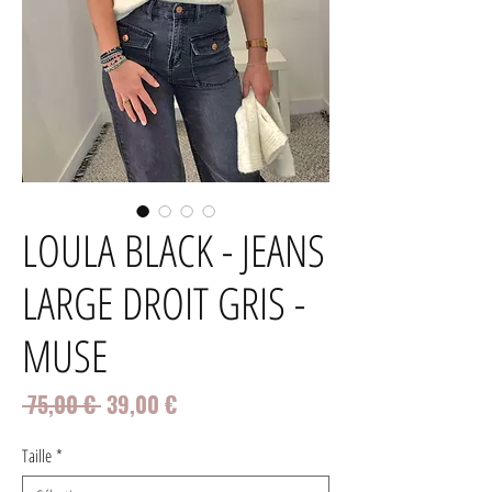
LOULA BLACK - JEANS
LARGE DROIT GRIS -
MUSE
Prix
Prix
 75,00 € 
39,00 €
original
promotionnel
Taille
*