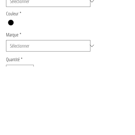
Couleur
*
Marque
*
Quantité
*
Ajouter au panier
Commander et payer
CHEMISE NOIRE POCHE A SEQUINS - ORFEO
Élégante et féminine, cette chemise noire à la coupe