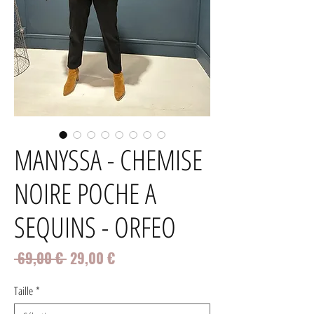
MANYSSA - CHEMISE
NOIRE POCHE A
SEQUINS - ORFEO
Prix
Prix
 69,00 € 
29,00 €
original
promotionnel
Taille
*