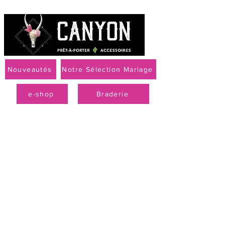
Nouveautés
Notre Sélection Mariage
e-shop
Braderie
Livraison offerte à partir de 79 € par Mondial Relay
PROMO
-50 % sur la
collection
printemps-été