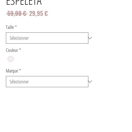
ESPELETA
Prix
Prix
 59,90 € 
29,95 €
original
promotionnel
Taille
*
Couleur
*
Marque
*
Quantité
*
Ajouter au panier