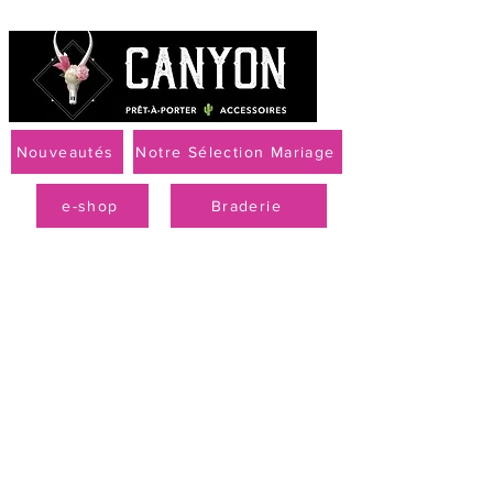
Nouveautés
Notre Sélection Mariage
e-shop
Braderie
Livraison offerte à partir de 79 € par Mondial Relay
PROMO
-50 % sur la
collection
printemps-été