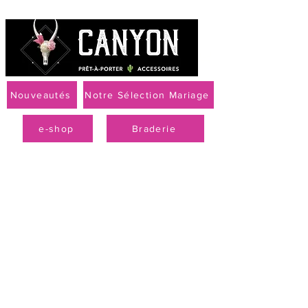
Nouveautés
Notre Sélection Mariage
e-shop
Braderie
Livraison offerte à partir de 79 € par Mondial Relay
PROMO
-50 % sur la
collection
printemps-été