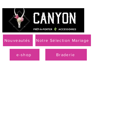
Nouveautés
Notre Sélection Mariage
e-shop
Braderie
Livraison offerte à partir de 79 € par Mondial Relay
PROMO
-50 % sur la
collection
printemps-été