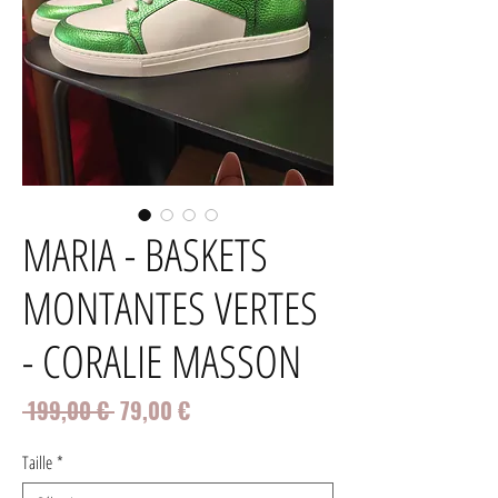
MARIA - BASKETS
MONTANTES VERTES
- CORALIE MASSON
Prix
Prix
 199,00 € 
79,00 €
original
promotionnel
Taille
*