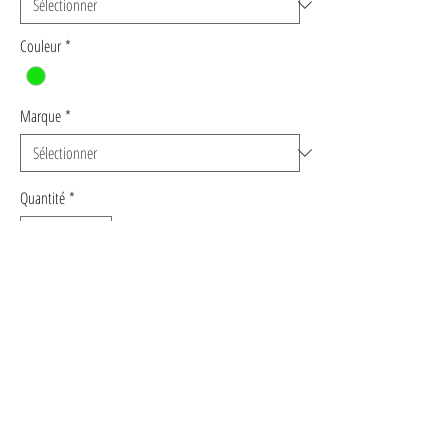
Couleur
*
Marque
*
Quantité
*
Ajouter au panier
Commander et payer
BASKETS MONTANTES VERTES - CORALIE
MASSON