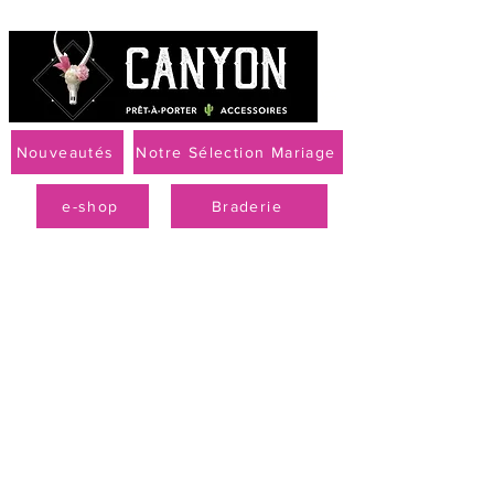
Nouveautés
Notre Sélection Mariage
e-shop
Braderie
Livraison offerte à partir de 79 € par Mondial Relay
PROMO
-50 % sur la
collection
printemps-été