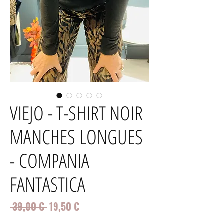
VIEJO - T-SHIRT NOIR
MANCHES LONGUES
- COMPANIA
FANTASTICA
Prix
Prix
 39,00 € 
19,50 €
original
promotionnel